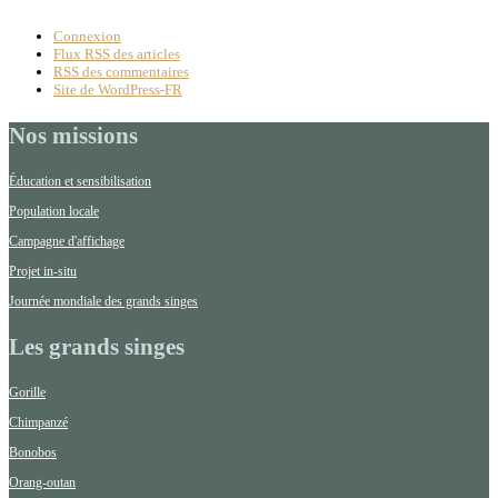
Connexion
Flux
RSS
des articles
RSS
des commentaires
Site de WordPress-FR
Nos missions
Éducation et sensibilisation
Population locale
Campagne d'affichage
Projet in-situ
Journée mondiale des grands singes
Les grands singes
Gorille
Chimpanzé
Bonobos
Orang-outan