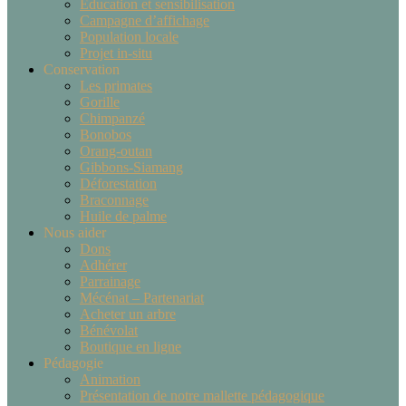
Éducation et sensibilisation
Campagne d’affichage
Population locale
Projet in-situ
Conservation
Les primates
Gorille
Chimpanzé
Bonobos
Orang-outan
Gibbons-Siamang
Déforestation
Braconnage
Huile de palme
Nous aider
Dons
Adhérer
Parrainage
Mécénat – Partenariat
Acheter un arbre
Bénévolat
Boutique en ligne
Pédagogie
Animation
Présentation de notre mallette pédagogique