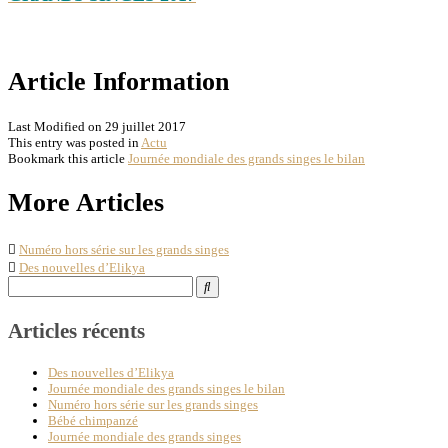
Article Information
Last Modified on 29 juillet 2017
This entry was posted in
Actu
Bookmark this article
Journée mondiale des grands singes le bilan
Post
More Articles
navigation
Numéro hors série sur les grands singes
Des nouvelles d’Elikya
Search
for:
Articles récents
Des nouvelles d’Elikya
Journée mondiale des grands singes le bilan
Numéro hors série sur les grands singes
Bébé chimpanzé
Journée mondiale des grands singes