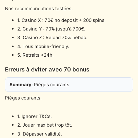
Nos recommandations testées.
1. Casino X : 70€ no deposit + 200 spins.
2. Casino Y : 70% jusqu'à 700€.
3. Casino Z : Reload 70% hebdo.
4. Tous mobile-friendly.
5. Retraits <24h.
Erreurs à éviter avec 70 bonus
Summary:
Pièges courants.
Pièges courants.
1. Ignorer T&Cs.
2. Jouer max bet trop tôt.
3. Dépasser validité.