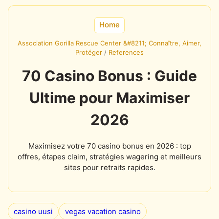
Home
Association Gorilla Rescue Center &#8211; Connaître, Aimer,
Protéger
/
References
70 Casino Bonus : Guide
Ultime pour Maximiser
2026
Maximisez votre 70 casino bonus en 2026 : top
offres, étapes claim, stratégies wagering et meilleurs
sites pour retraits rapides.
casino uusi
vegas vacation casino