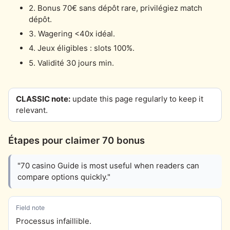
2. Bonus 70€ sans dépôt rare, privilégiez match
dépôt.
3. Wagering <40x idéal.
4. Jeux éligibles : slots 100%.
5. Validité 30 jours min.
CLASSIC note:
update this page regularly to keep it
relevant.
Étapes pour claimer 70 bonus
"70 casino Guide is most useful when readers can
compare options quickly."
Field note
Processus infaillible.