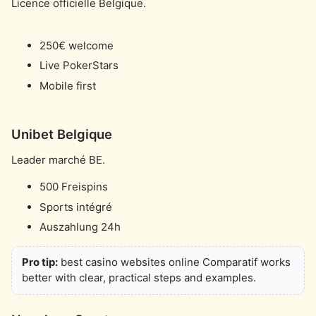
Licence officielle Belgique.
250€ welcome
Live PokerStars
Mobile first
Unibet Belgique
Leader marché BE.
500 Freispins
Sports intégré
Auszahlung 24h
Pro tip:
best casino websites online Comparatif works
better with clear, practical steps and examples.