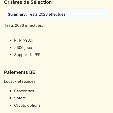
Critères de Sélection
Summary:
Tests 2026 effectués.
Tests 2026 effectués.
RTP >96%
>500 jeux
Support NL/FR
Paiements BE
Locaux et rapides.
Bancontact
Sofort
Crypto options