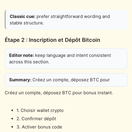
Classic cue:
prefer straightforward wording and
stable structure.
Étape 2 : Inscription et Dépôt Bitcoin
Editor note:
keep language and intent consistent
across this section.
Summary:
Créez un compte, déposez BTC pour
Créez un compte, déposez BTC pour bonus instant.
1. Choisir wallet crypto
2. Confirmer dépôt
3. Activer bonus code