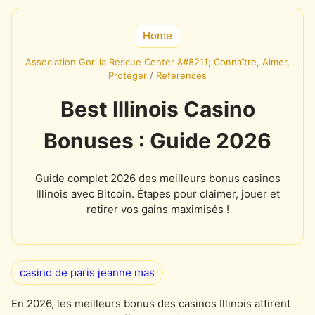
Home
Association Gorilla Rescue Center &#8211; Connaître, Aimer,
Protéger
/
References
Best Illinois Casino
Bonuses : Guide 2026
Guide complet 2026 des meilleurs bonus casinos
Illinois avec Bitcoin. Étapes pour claimer, jouer et
retirer vos gains maximisés !
casino de paris jeanne mas
En 2026, les meilleurs bonus des casinos Illinois attirent