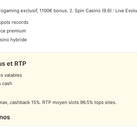
crogaming exclusif, 1100€ bonus. 2. Spin Casino (9.6) : Live Evolu
kpots records
ence premium
asino hybride
us et RTP
is valables
s cash
s
max, cashback 15%. RTP moyen slots 96.5% tops sites.
inos