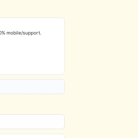
10% mobile/support.