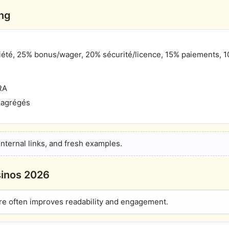
ng
riété, 25% bonus/wager, 20% sécurité/licence, 15% paiements, 
RA
t agrégés
 internal links, and fresh examples.
sinos 2026
re often improves readability and engagement.