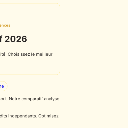
ences
if 2026
té. Choisissez le meilleur
ne
pport. Notre comparatif analyse
udits indépendants. Optimisez