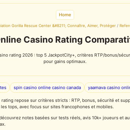
Home
iation Gorilla Rescue Center &#8211; Connaître, Aimer, Protéger
/
Refer
nline Casino Rating Comparat
sino rating 2026 : top 5 JackpotCity+, critères RTP/bonus/sécuri
pour gains optimaux.
ites
spin casino online casino canada
yaamava casino onli
 rating repose sur critères stricts : RTP, bonus, sécurité et su
les tops, avec focus sur sites francophones et mobiles.
découvrez notes basées sur tests réels, avis 10k+ joueurs et a
ax.