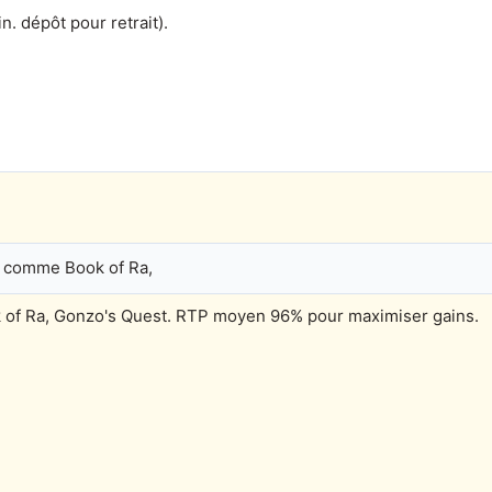
n. dépôt pour retrait).
s comme Book of Ra,
 of Ra, Gonzo's Quest. RTP moyen 96% pour maximiser gains.