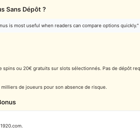
us Sans Dépôt ?
nus is most useful when readers can compare options quickly."
ree spins ou 20€ gratuits sur slots sélectionnés. Pas de dépôt r
s milliers de joueurs pour son absence de risque.
Bonus
no1920.com.