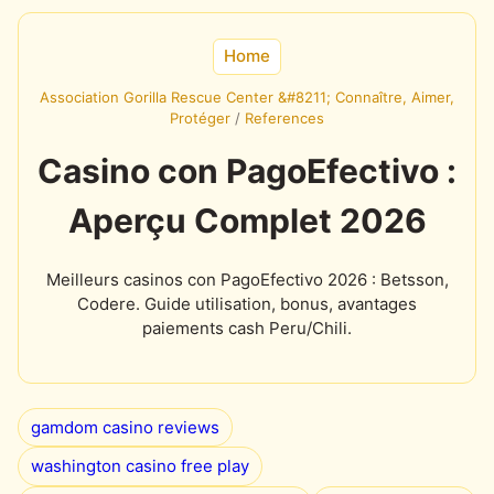
Home
Association Gorilla Rescue Center &#8211; Connaître, Aimer,
Protéger
/
References
Casino con PagoEfectivo :
Aperçu Complet 2026
Meilleurs casinos con PagoEfectivo 2026 : Betsson,
Codere. Guide utilisation, bonus, avantages
paiements cash Peru/Chili.
gamdom casino reviews
washington casino free play