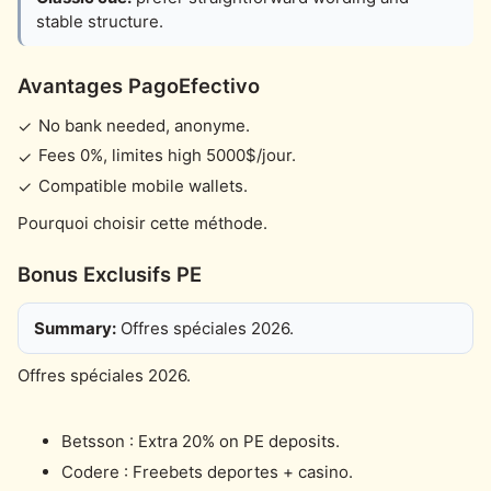
stable structure.
Avantages PagoEfectivo
No bank needed, anonyme.
✓
Fees 0%, limites high 5000$/jour.
✓
Compatible mobile wallets.
✓
Pourquoi choisir cette méthode.
Bonus Exclusifs PE
Summary:
Offres spéciales 2026.
Offres spéciales 2026.
Betsson : Extra 20% on PE deposits.
Codere : Freebets deportes + casino.