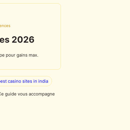
ences
ies 2026
ape pour gains max.
est casino sites in india
. Ce guide vous accompagne