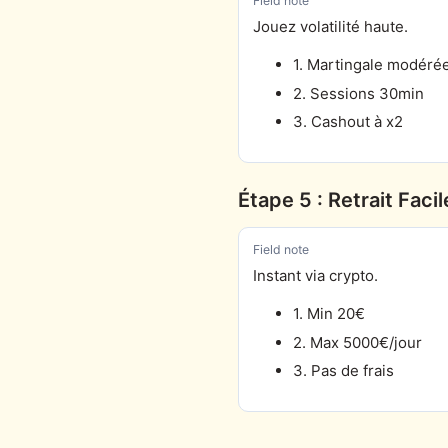
Field note
Jouez volatilité haute.
1. Martingale modéré
2. Sessions 30min
3. Cashout à x2
Étape 5 : Retrait Facil
Field note
Instant via crypto.
1. Min 20€
2. Max 5000€/jour
3. Pas de frais