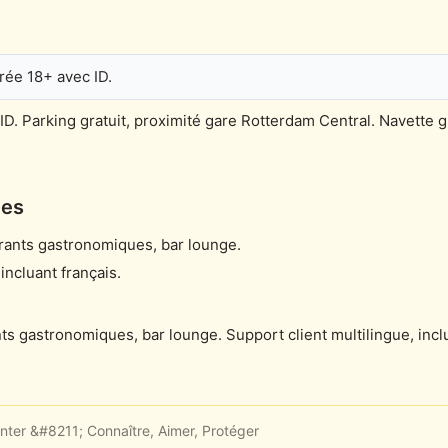
rée 18+ avec ID.
ID. Parking gratuit, proximité gare Rotterdam Central. Navette g
ces
rants gastronomiques, bar lounge.
incluant français.
s gastronomiques, bar lounge. Support client multilingue, inclu
nter &#8211; Connaître, Aimer, Protéger