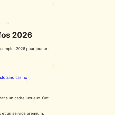
ences
nfos 2026
e complet 2026 pour joueurs
slotsino casino
 dans un cadre luxueux. Cet
es et un service premium.