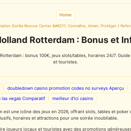
Home
iation Gorilla Rescue Center &#8211; Connaître, Aimer, Protéger
/
Refer
olland Rotterdam : Bonus et I
otterdam : bonus 100€, jeux slots/tables, horaires 24/7. Guid
et touristes.
k
doubledown casino promotion codes no surveys Aperçu
o las vegas Comparatif
meilleur d'ici casino
 est une icône des jeux en 2026, offrant slots, tables et poker
usifs, horaires et attractions pour une soirée inoubliable.
 attire joueurs locaux et touristes avec des promotions généreus