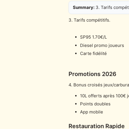
Summary:
3. Tarifs compéti
3. Tarifs compétitifs.
SP95 1.70€/L
Diesel promo joueurs
Carte fidélité
Promotions 2026
4. Bonus croisés jeux/carbura
10L offerts après 100€ 
Points doubles
App mobile
Restauration Rapide