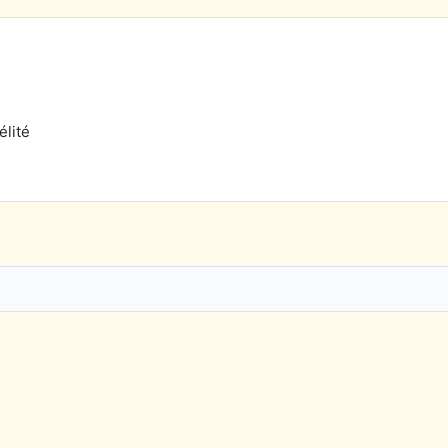
élité