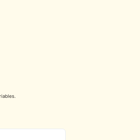
riables.