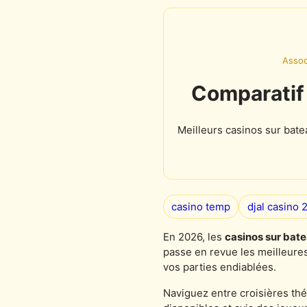
Assoc
Comparatif 
Meilleurs casinos sur batea
casino temp
djal casino 
En 2026, les
casinos sur bat
passe en revue les meilleures
vos parties endiablées.
Naviguez entre croisières thém