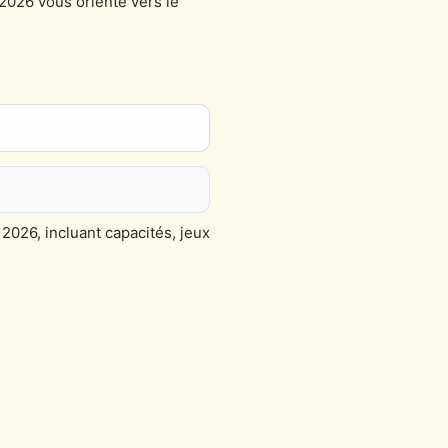
 2026 vous oriente vers le
2026, incluant capacités, jeux