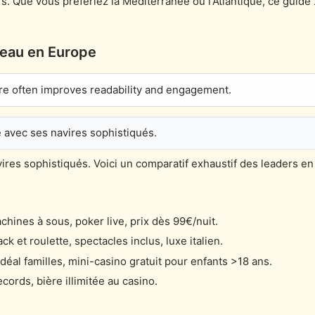
rs. Que vous préfériez la Méditerranée ou l'Atlantique, ce guide
teau en Europe
re often improves readability and engagement.
avec ses navires sophistiqués.
res sophistiqués. Voici un comparatif exhaustif des leaders en 
hines à sous, poker live, prix dès 99€/nuit.
k et roulette, spectacles inclus, luxe italien.
déal familles, mini-casino gratuit pour enfants >18 ans.
ords, bière illimitée au casino.