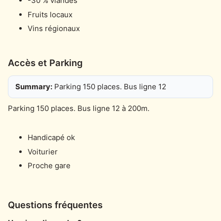
-30 % viandes
Fruits locaux
Vins régionaux
Accès et Parking
Summary:
Parking 150 places. Bus ligne 12
Parking 150 places. Bus ligne 12 à 200m.
Handicapé ok
Voiturier
Proche gare
Questions fréquentes