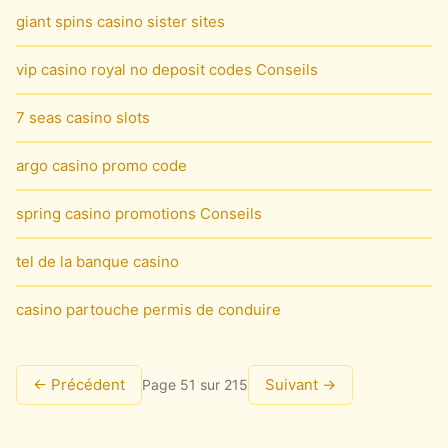
giant spins casino sister sites
vip casino royal no deposit codes Conseils
7 seas casino slots
argo casino promo code
spring casino promotions Conseils
tel de la banque casino
casino partouche permis de conduire
← Précédent
Suivant →
Page 51 sur 215