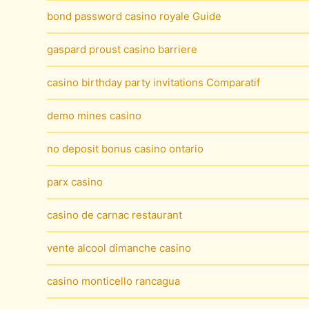
bond password casino royale Guide
gaspard proust casino barriere
casino birthday party invitations Comparatif
demo mines casino
no deposit bonus casino ontario
parx casino
casino de carnac restaurant
vente alcool dimanche casino
casino monticello rancagua