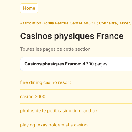
Home
Association Gorilla Rescue Center &#8211; Connaître, Aimer,
Casinos physiques France
Toutes les pages de cette section.
Casinos physiques France:
4300 pages.
fine dining casino resort
casino 2000
photos de le petit casino du grand cerf
playing texas holdem at a casino