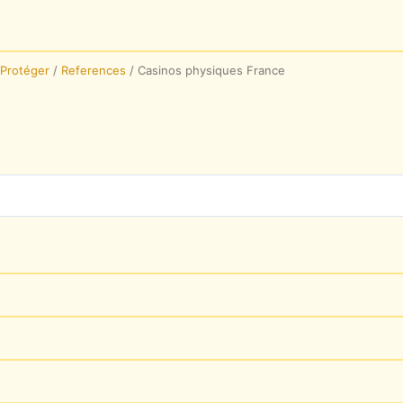
 Protéger
/
References
/
Casinos physiques France