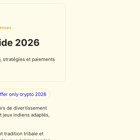
ences
uide 2026
, stratégies et paiements
offer only crypto 2026
urs de divertissement
t jeux indiens adaptés,
tradition tribale et