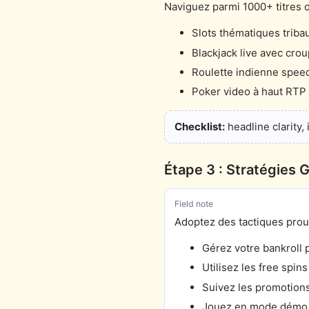
Naviguez parmi 1000+ titres 
Slots thématiques triba
Blackjack live avec crou
Roulette indienne spee
Poker video à haut RTP
Checklist:
headline clarity,
Étape 3 : Stratégies
Field note
Adoptez des tactiques pro
Gérez votre bankroll 
Utilisez les free spin
Suivez les promotion
Jouez en mode démo 