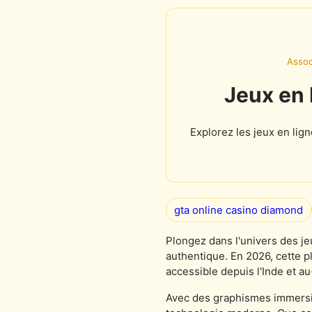
Assoc
Jeux en 
Explorez les jeux en lig
gta online casino diamond
Plongez dans l'univers des j
authentique. En 2026, cette p
accessible depuis l'Inde et a
Avec des graphismes immersifs