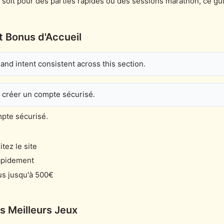
soit pour des parties rapides ou des sessions marathon, ce gui
et Bonus d'Accueil
nd intent consistent across this section.
réer un compte sécurisé.
pte sécurisé.
tez le site
rapidement
s jusqu'à 500€
es Meilleurs Jeux