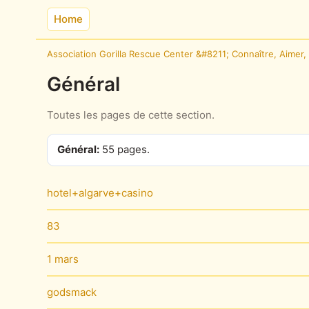
Home
Association Gorilla Rescue Center &#8211; Connaître, Aimer,
Général
Toutes les pages de cette section.
Général:
55 pages.
hotel+algarve+casino
83
1 mars
godsmack