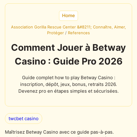
Home
Association Gorilla Rescue Center &#8211; Connaître, Aimer,
Protéger
/
References
Comment Jouer à Betway
Casino : Guide Pro 2026
Guide complet how to play Betway Casino :
inscription, dépôt, jeux, bonus, retraits 2026.
Devenez pro en étapes simples et sécurisées.
twcbet casino
Maîtrisez Betway Casino avec ce guide pas-à-pas.