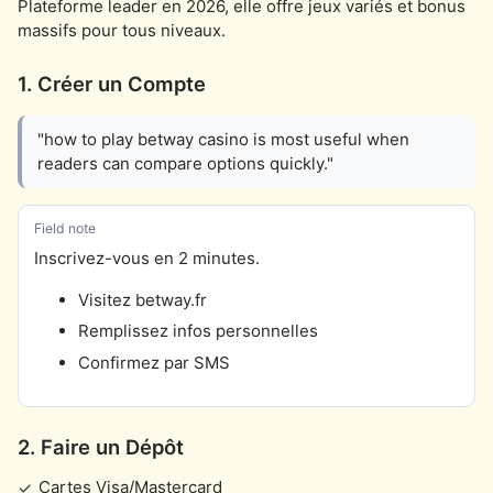
Plateforme leader en 2026, elle offre jeux variés et bonus
massifs pour tous niveaux.
1. Créer un Compte
"how to play betway casino is most useful when
readers can compare options quickly."
Field note
Inscrivez-vous en 2 minutes.
Visitez betway.fr
Remplissez infos personnelles
Confirmez par SMS
2. Faire un Dépôt
Cartes Visa/Mastercard
✓