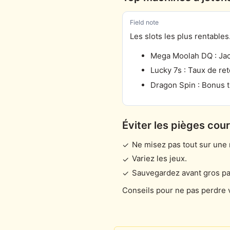
Field note
Les slots les plus rentables
Mega Moolah DQ : Jac
Lucky 7s : Taux de re
Dragon Spin : Bonus 
Éviter les pièges cou
Ne misez pas tout sur une
✓
Variez les jeux.
✓
Sauvegardez avant gros pa
✓
Conseils pour ne pas perdre 