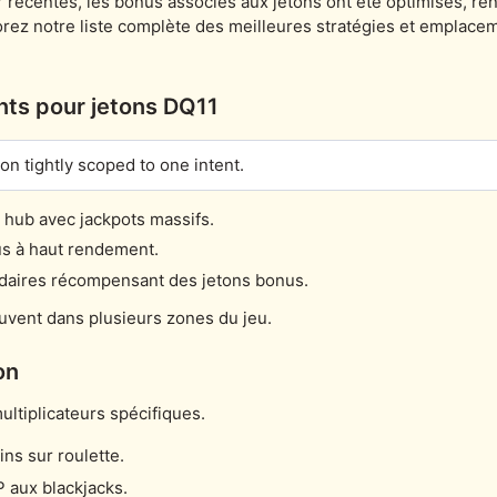
r récentes, les bonus associés aux jetons ont été optimisés, re
orez notre liste complète des meilleures stratégies et emplace
ts pour jetons DQ11
n tightly scoped to one intent.
l hub avec jackpots massifs.
us à haut rendement.
daires récompensant des jetons bonus.
uvent dans plusieurs zones du jeu.
on
ltiplicateurs spécifiques.
ins sur roulette.
P aux blackjacks.