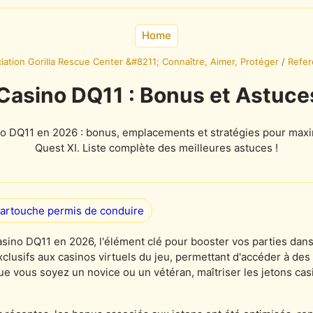
Home
iation Gorilla Rescue Center &#8211; Connaître, Aimer, Protéger
/
Refer
Casino DQ11 : Bonus et Astuc
no DQ11 en 2026 : bonus, emplacements et stratégies pour max
Quest XI. Liste complète des meilleures astuces !
partouche permis de conduire
asino DQ11 en 2026, l'élément clé pour booster vos parties dan
clusifs aux casinos virtuels du jeu, permettant d'accéder à des
e vous soyez un novice ou un vétéran, maîtriser les jetons cas