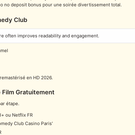
ino no deposit bonus pour une soirée divertissement total.
medy Club
re often improves readability and engagement.
amel
s
 remastérisé en HD 2026.
 Film Gratuitement
ar étape.
+ ou Netflix FR
omedy Club Casino Paris'
R