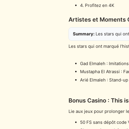
4. Profitez en 4K
Artistes et Moments 
Summary:
Les stars qui ont
Les stars qui ont marqué l'his
Gad Elmaleh : Imitations
Mustapha El Atrassi : F
Arié Elmaleh : Stand-up
Bonus Casino : This i
Lie aux jeux pour prolonger le
50 FS sans dépôt cod