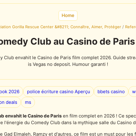
Home
iation Gorilla Rescue Center &#8211; Connaître, Aimer, Protéger
/
Refer
omedy Club au Casino de Paris 
Club envahit le Casino de Paris film complet 2026. Guide strea
is Vegas no deposit. Humour garanti !
book 2026
police écriture casino Aperçu
bbets casino
w
on deals
ms
 envahit le Casino de Paris
en film complet en 2026 ! Ce spe
e l'énergie du Comedy Club dans la mythique salle du Casino d
e Gad Elmaleh, Ramzy et d'autres, ce film est un must pour les