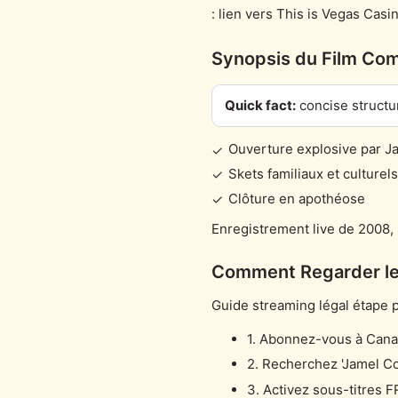
: lien vers This is Vegas Cas
Synopsis du Film Co
Quick fact:
concise structu
Ouverture explosive par J
✓
Skets familiaux et culturel
✓
Clôture en apothéose
✓
Enregistrement live de 2008,
Comment Regarder le
Guide streaming légal étape p
1. Abonnez-vous à Canal
2. Recherchez 'Jamel C
3. Activez sous-titres F