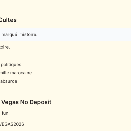
Cultes
 marqué l'histoire.
toire.
 politiques
amille marocaine
 absurde
s Vegas No Deposit
 fun.
e VEGAS2026