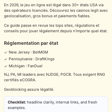
En 2026, le jeu en ligne est légal dans 30+ états USA via
des opérateurs licenciés. Découvrez les casinos legit avec
geolocalisation, gros bonus et paiements fiables.
Ce guide passe en revue les tops sites, régulations et
conseils pour jouer légalement depuis n'importe quel état.
Réglementation par état
New Jersey : BetMGM
✓
Pennsylvanie : DraftKings
✓
Michigan : FanDuel
✓
NJ, PA, MI leaders avec NJDGE, PGCB. Tous exigent RNG
certifiés eCOGRA.
Geoblocking assure légalité.
Checklist:
headline clarity, internal links, and fresh
examples.