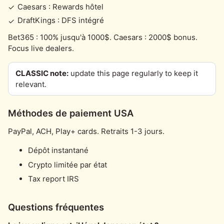
Caesars : Rewards hôtel
✓
DraftKings : DFS intégré
✓
Bet365 : 100% jusqu'à 1000$. Caesars : 2000$ bonus.
Focus live dealers.
CLASSIC note:
update this page regularly to keep it
relevant.
Méthodes de paiement USA
PayPal, ACH, Play+ cards. Retraits 1-3 jours.
Dépôt instantané
Crypto limitée par état
Tax report IRS
Questions fréquentes