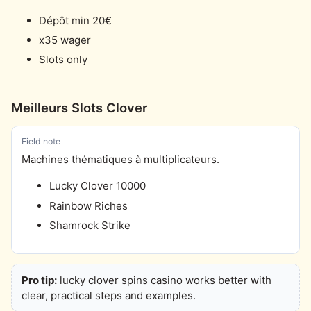
Dépôt min 20€
x35 wager
Slots only
Meilleurs Slots Clover
Field note
Machines thématiques à multiplicateurs.
Lucky Clover 10000
Rainbow Riches
Shamrock Strike
Pro tip:
lucky clover spins casino works better with
clear, practical steps and examples.