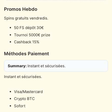
Promos Hebdo
Spins gratuits vendredis.
50 FS dépôt 30€
Tournoi 5000€ prize
Cashback 15%
Méthodes Paiement
Summary:
Instant et sécurisées.
Instant et sécurisées.
Visa/Mastercard
Crypto BTC
Sofort