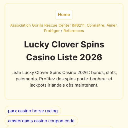
Home
Association Gorilla Rescue Center &#8211; Connaître, Aimer,
Protéger
/
References
Lucky Clover Spins
Casino Liste 2026
Liste Lucky Clover Spins Casino 2026 : bonus, slots,
paiements. Profitez des spins porte-bonheur et
jackpots irlandais dès maintenant.
parx casino horse racing
amsterdams casino coupon code