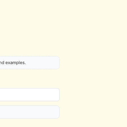
and examples.