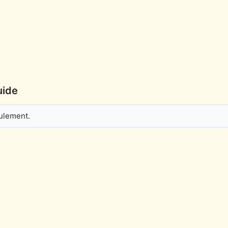
uide
ulement.