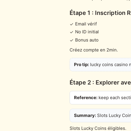
Étape 1 : Inscription 
Email vérif
✓
No ID initial
✓
Bonus auto
✓
Créez compte en 2min.
Pro tip:
lucky coins casino n
Étape 2 : Explorer av
Reference:
keep each sectio
Summary:
Slots Lucky Coins
Slots Lucky Coins éligibles.