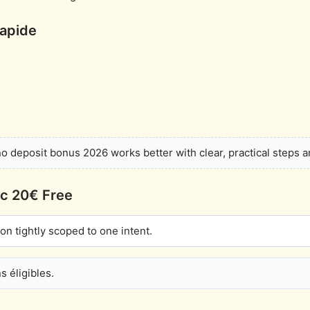
Rapide
o deposit bonus 2026 works better with clear, practical steps 
ec 20€ Free
n tightly scoped to one intent.
 éligibles.