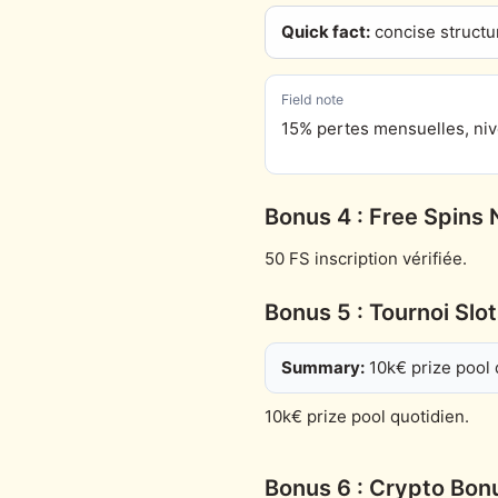
Quick fact:
concise structu
Field note
15% pertes mensuelles, ni
Bonus 4 : Free Spins 
50 FS inscription vérifiée.
Bonus 5 : Tournoi Slo
Summary:
10k€ prize pool 
10k€ prize pool quotidien.
Bonus 6 : Crypto Bon