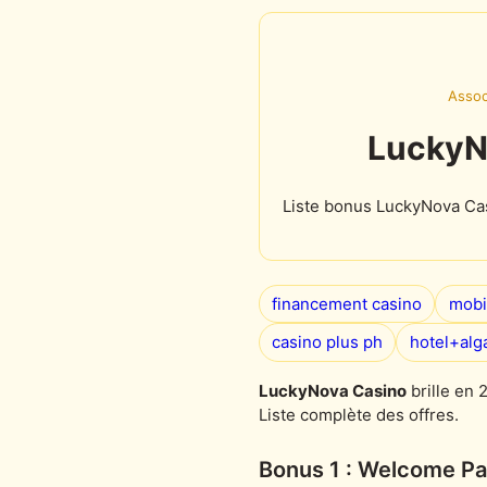
Assoc
LuckyNo
Liste bonus LuckyNova Cas
financement casino
mobi
casino plus ph
hotel+alg
LuckyNova Casino
brille en
Liste complète des offres.
Bonus 1 : Welcome P