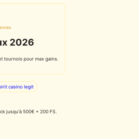
ences
eux 2026
t tournois pour max gains.
irit casino legit
ck jusqu'à 500€ + 200 FS.