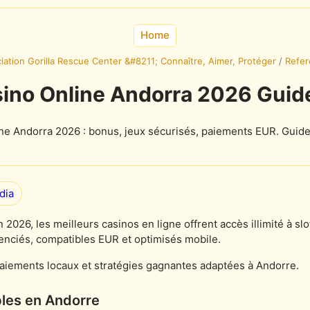
Home
iation Gorilla Rescue Center &#8211; Connaître, Aimer, Protéger
/
Refer
sino Online Andorra 2026 Guid
ne Andorra 2026 : bonus, jeux sécurisés, paiements EUR. Guide
dia
2026, les meilleurs casinos en ligne offrent accès illimité à slo
cenciés, compatibles EUR et optimisés mobile.
aiements locaux et stratégies gagnantes adaptées à Andorre.
les en Andorre