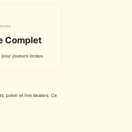
ences
e Complet
 pour joueurs locaux.
ts, poker et live dealers. Ce