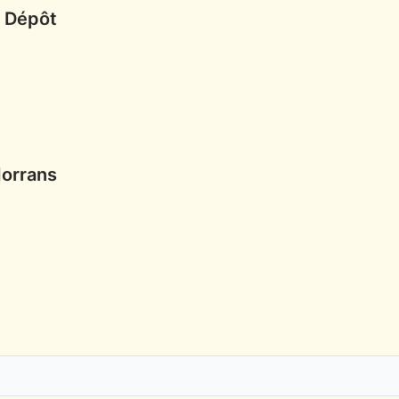
r Dépôt
dorrans