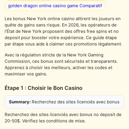
golden dragon online casino game Comparatif
Les bonus New York online casino attirent les joueurs en
quête de gains sans risque. En 2026, les opérateurs de
l'État de New York proposent des offres free spins et no
deposit pour booster votre expérience. Ce guide étape
par étape vous aide à claimer ces promotions légalement.
Avec la régulation stricte de la New York Gaming
Commission, ces bonus sont sécurisés et transparents.
Apprenez à choisir les meilleurs, activer les codes et
maximiser vos gains.
Étape 1 : Choisir le Bon Casino
Summary:
Recherchez des sites licenciés avec bonus
Recherchez des sites licenciés avec bonus no deposit de
20-50$. Vérifiez les conditions de mise.