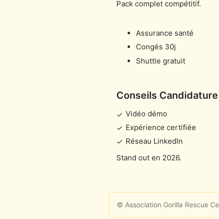
Pack complet compétitif.
Assurance santé
Congés 30j
Shuttle gratuit
Conseils Candidature
Vidéo démo
✓
Expérience certifiée
✓
Réseau LinkedIn
✓
Stand out en 2026.
© Association Gorilla Rescue Ce