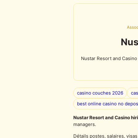
Assoc
Nus
Nustar Resort and Casino 
casino couches 2026
cas
best online casino no depo
Nustar Resort and Casino hir
managers.
Détails postes, salaires, visa