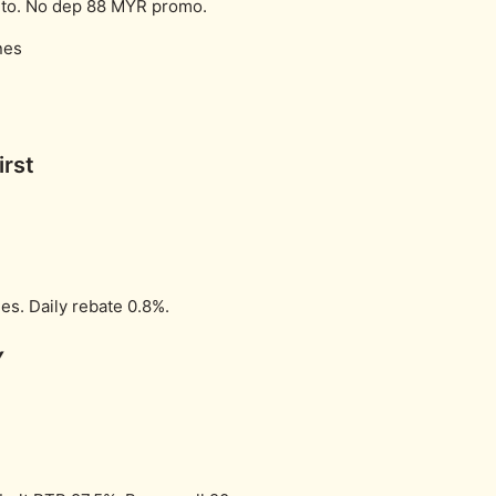
uto. No dep 88 MYR promo.
nes
irst
es. Daily rebate 0.8%.
Y