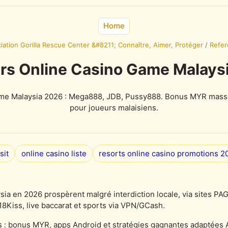
Home
iation Gorilla Rescue Center &#8211; Connaître, Aimer, Protéger
/
Refer
urs Online Casino Game Malays
ame Malaysia 2026 : Mega888, JDB, Pussy888. Bonus MYR massif
pour joueurs malaisiens.
sit
online casino liste
resorts online casino promotions 2
ia en 2026 prospèrent malgré interdiction locale, via sites P
18Kiss, live baccarat et sports via VPN/GCash.
ks : bonus MYR, apps Android et stratégies gagnantes adaptées 