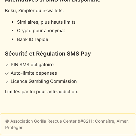
Boku, Zimpler ou e-wallets.
Similaires, plus hauts limits
Crypto pour anonymat
Bank ID rapide
Sécurité et Régulation SMS Pay
PIN SMS obligatoire
✓
Auto-limite dépenses
✓
Licence Gambling Commission
✓
Limités par loi pour anti-addiction.
© Association Gorilla Rescue Center &#8211; Connaître, Aimer,
Protéger