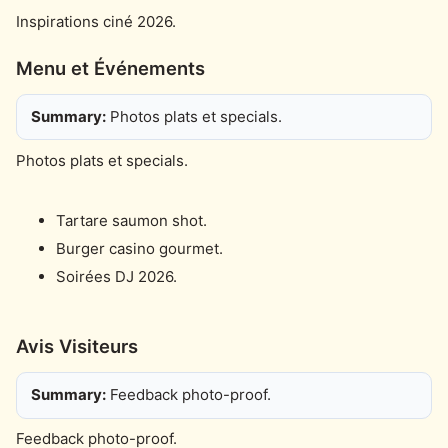
Inspirations ciné 2026.
Menu et Événements
Summary:
Photos plats et specials.
Photos plats et specials.
Tartare saumon shot.
Burger casino gourmet.
Soirées DJ 2026.
Avis Visiteurs
Summary:
Feedback photo-proof.
Feedback photo-proof.