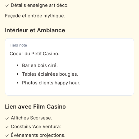
Détails enseigne art déco.
✓
Façade et entrée mythique.
Intérieur et Ambiance
Field note
Coeur du Petit Casino.
Bar en bois ciré.
Tables éclairées bougies.
Photos clients happy hour.
Lien avec Film Casino
Affiches Scorsese.
✓
Cocktails 'Ace Ventura'.
✓
Événements projections.
✓