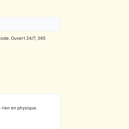
code. Ouvert 24/7, 365
 rien en physique.