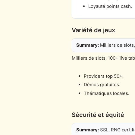
Loyauté points cash.
Variété de jeux
Summary:
Milliers de slots,
Milliers de slots, 100+ live t
Providers top 50+.
Démos gratuites.
Thématiques locales.
Sécurité et équité
Summary:
SSL, RNG certifi