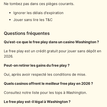
Ne tombez pas dans ces pièges courants.
Ignorer les délais d'expiration
Jouer sans lire les T&C
Questions fréquentes
Qu'est-ce que le free play dans un casino Washington ?
Le free play est un crédit gratuit pour jouer sans dépôt en
2026.
Peut-on retirer les gains du free play ?
Oui, après avoir respecté les conditions de mise.
Quels casinos offrent le meilleur free play en 2026 ?
Consultez notre liste pour les tops à Washington.
Le free play est-il légal à Washington ?