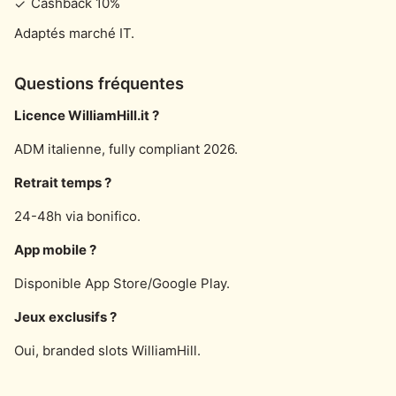
Cashback 10%
✓
Adaptés marché IT.
Questions fréquentes
Licence WilliamHill.it ?
ADM italienne, fully compliant 2026.
Retrait temps ?
24-48h via bonifico.
App mobile ?
Disponible App Store/Google Play.
Jeux exclusifs ?
Oui, branded slots WilliamHill.