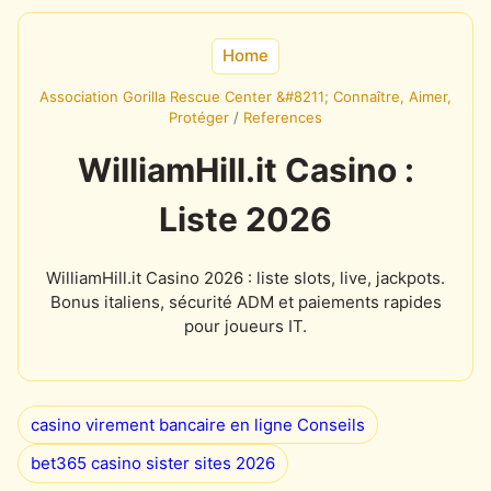
Home
Association Gorilla Rescue Center &#8211; Connaître, Aimer,
Protéger
/
References
WilliamHill.it Casino :
Liste 2026
WilliamHill.it Casino 2026 : liste slots, live, jackpots.
Bonus italiens, sécurité ADM et paiements rapides
pour joueurs IT.
casino virement bancaire en ligne Conseils
bet365 casino sister sites 2026