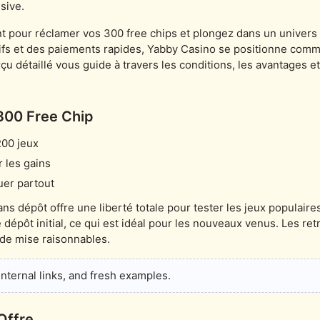
sive.
t pour réclamer vos 300 free chips et plongez dans un univers 
fs et des paiements rapides, Yabby Casino se positionne comm
rçu détaillé vous guide à travers les conditions, les avantages 
300 Free Chip
200 jeux
 les gains
uer partout
ns dépôt offre une liberté totale pour tester les jeux populair
 dépôt initial, ce qui est idéal pour les nouveaux venus. Les ret
 de mise raisonnables.
 internal links, and fresh examples.
Offre