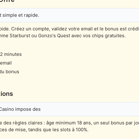
 simple et rapide.
pide. Créez un compte, validez votre email et le bonus est cré
mme Starburst ou Gonzo's Quest avec vos chips gratuites.
 2 minutes
 email
 du bonus
tions
Casino impose des
des règles claires : âge minimum 18 ans, un seul bonus par jou
es de mise, tandis que les slots à 100%.