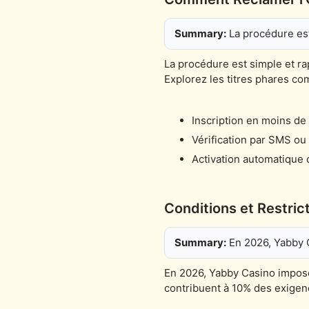
Summary:
La procédure est
La procédure est simple et ra
Explorez les titres phares co
Inscription en moins de
Vérification par SMS ou
Activation automatique
Conditions et Restric
Summary:
En 2026, Yabby 
En 2026, Yabby Casino impose 
contribuent à 10% des exigenc