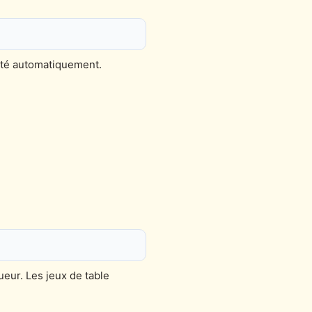
dité automatiquement.
eur. Les jeux de table