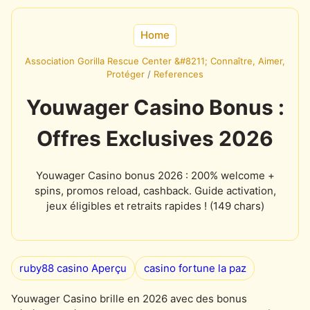
Home
Association Gorilla Rescue Center &#8211; Connaître, Aimer,
Protéger
/
References
Youwager Casino Bonus :
Offres Exclusives 2026
Youwager Casino bonus 2026 : 200% welcome +
spins, promos reload, cashback. Guide activation,
jeux éligibles et retraits rapides ! (149 chars)
ruby88 casino Aperçu
casino fortune la paz
Youwager Casino brille en 2026 avec des bonus