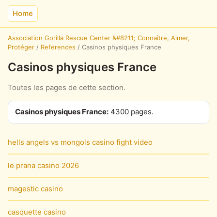
Home
Association Gorilla Rescue Center &#8211; Connaître, Aimer,
Protéger
/
References
/
Casinos physiques France
Casinos physiques France
Toutes les pages de cette section.
Casinos physiques France:
4300 pages.
hells angels vs mongols casino fight video
le prana casino 2026
magestic casino
casquette casino